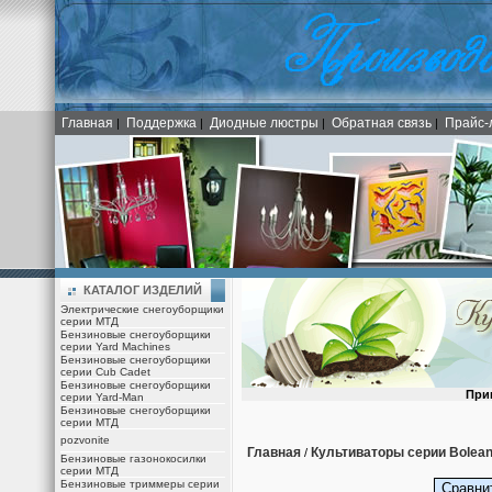
Главная
Поддержка
Диодные люстры
Обратная связь
Прайс-
|
|
|
|
КАТАЛОГ ИЗДЕЛИЙ
Электрические снегоуборщики
серии МТД
Бензиновые снегоуборщики
серии Yard Machines
Бензиновые снегоуборщики
серии Cub Cadet
Бензиновые снегоуборщики
При
серии Yard-Man
Бензиновые снегоуборщики
серии МТД
pozvonite
Главная
Культиваторы серии Bolea
/
Бензиновые газонокосилки
серии МТД
Бензиновые триммеры серии