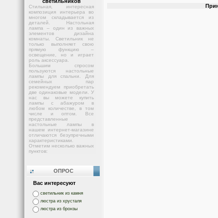
светильников
Прин
Стильная, интересная
композиция интерьера во
многом складывается из
деталей. Настольная
лампа – один из важных
элементов дизайна
комнаты. Светильник не
только выполняет свою
прямую функцию –
освещение, но и играет
роль аксессуара.
Большим спросом
пользуются настольные
лампы для спальни. Для
семейных пар
рекомендуем приобретать
две одинаковые модели. У
нас вы можете купить
лампы с абажуром в
любом количестве, в том
числе и оптом. Все
представленные
настольные лампы в
нашем интернет-магазине
отличаются безупречными
характеристиками.
Отметим несколько важных
пунктов:
ОПРОС
Вас интересуют
светильник из камня
люстра из хрусталя
люстра из бронзы