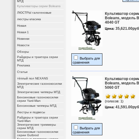
МТД
Культиваторы серии Boleans
ЛЮСТРЫ галогеновые
Культиватор сери
Boleans, модель 
люстры класика
4040 GT
Новая
35,621.00руб
Цена:
Новая 1
Новинки
Новости
подробнее...
Обзоры
Райдеры и трактора серии
Выбрать для
МТД
сравнения
Реклама
Статьи
тёплый пол NEXANS
Культиватор сери
Boleans, модель 
Электрические газонокосилки
МТД
5060 GT
Электрические чипперы МТД
Бензиновые газонокосилки
серии Yard-Man
(голосов: 1)
Бензиновые чипперы МТД
41,591.00руб
Цена:
Люстры и подвесы
Райдеры и трактора серии
подробнее...
Yard-Man
Электрические триммеры
серии МТД
Выбрать для
Бензиновые газонокосилки
сравнения
серии Gutbrod
Колесные триммеры серии