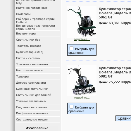
МТД
Настенно-потолочные
Культиватор сери
Boleans, модель 
Пылесосы
5061 GT
Райдеры и трактора серии
Gutbrod
63,361.60руб
Цена:
Бензиновые газонокосилки
серии Bolens
Вертикуттеры
подробнее...
Светильники бра
Тракторы Boleans
Выбрать для
Культиваторы МТД
сравнения
Споты и системы
Точечные светильники
Культиватор сери
Настольные лампы
Boleans, модель 
5081 GT
Торшеры
75,222.00руб
Цена:
Детские светильники
Кухонные светильники
Светильники для ванной
подробнее...
Уличные светильники
Садовые светильники
Выбрать для
сравнения
Плафоны и основания
Светодиодные модули
Изготовление