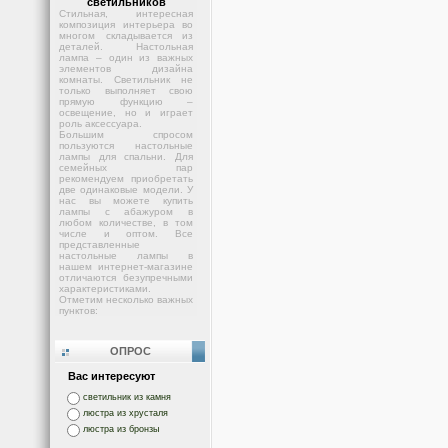
светильников
Стильная, интересная
композиция интерьера во
многом складывается из
деталей. Настольная
лампа – один из важных
элементов дизайна
комнаты. Светильник не
только выполняет свою
прямую функцию –
освещение, но и играет
роль аксессуара.
Большим спросом
пользуются настольные
лампы для спальни. Для
семейных пар
рекомендуем приобретать
две одинаковые модели. У
нас вы можете купить
лампы с абажуром в
любом количестве, в том
числе и оптом. Все
представленные
настольные лампы в
нашем интернет-магазине
отличаются безупречными
характеристиками.
Отметим несколько важных
пунктов:
ОПРОС
Вас интересуют
светильник из камня
люстра из хрусталя
люстра из бронзы