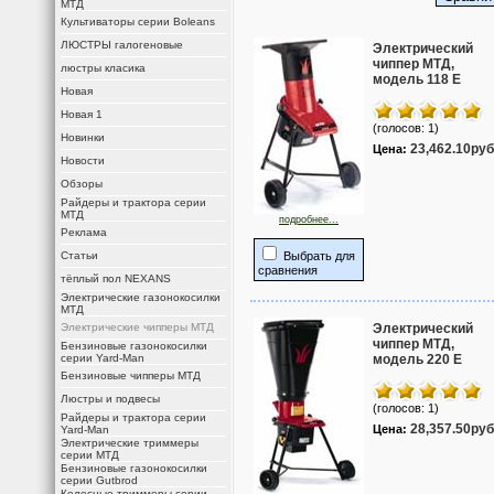
МТД
Культиваторы серии Boleans
ЛЮСТРЫ галогеновые
Электрический
чиппер МТД,
люстры класика
модель 118 Е
Новая
Новая 1
(голосов: 1)
Новинки
23,462.10руб
Цена:
Новости
Обзоры
Райдеры и трактора серии
МТД
подробнее...
Реклама
Статьи
Выбрать для
сравнения
тёплый пол NEXANS
Электрические газонокосилки
МТД
Электрические чипперы МТД
Электрический
чиппер МТД,
Бензиновые газонокосилки
серии Yard-Man
модель 220 Е
Бензиновые чипперы МТД
Люстры и подвесы
(голосов: 1)
Райдеры и трактора серии
28,357.50руб
Цена:
Yard-Man
Электрические триммеры
серии МТД
Бензиновые газонокосилки
серии Gutbrod
Колесные триммеры серии