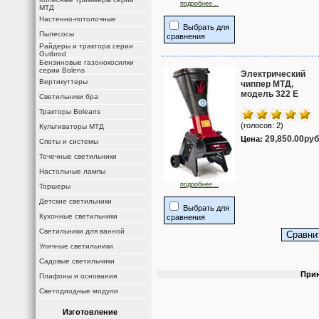
подробнее...
МТД
Настенно-потолочные
Выбрать для
Пылесосы
сравнения
Райдеры и трактора серии
Gutbrod
Бензиновые газонокосилки
серии Bolens
Электрический
Вертикуттеры
чиппер МТД,
модель 322 Е
Светильники бра
Тракторы Boleans
(голосов: 2)
Культиваторы МТД
29,850.00руб
Цена:
Споты и системы
Точечные светильники
Настольные лампы
подробнее...
Торшеры
Детские светильники
Выбрать для
Кухонные светильники
сравнения
Светильники для ванной
Уличные светильники
Садовые светильники
Прин
Плафоны и основания
Светодиодные модули
Изготовление