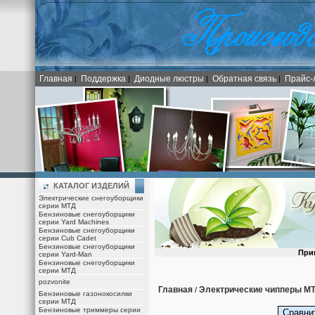
Главная
Поддержка
Диодные люстры
Обратная связь
Прайс-
|
|
|
|
КАТАЛОГ ИЗДЕЛИЙ
Электрические снегоуборщики
серии МТД
Бензиновые снегоуборщики
серии Yard Machines
Бензиновые снегоуборщики
серии Cub Cadet
Бензиновые снегоуборщики
При
серии Yard-Man
Бензиновые снегоуборщики
серии МТД
pozvonite
Главная
Электрические чипперы М
/
Бензиновые газонокосилки
серии МТД
Бензиновые триммеры серии