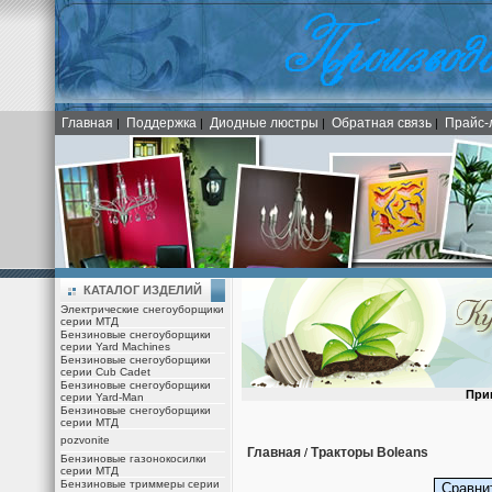
Главная
Поддержка
Диодные люстры
Обратная связь
Прайс-
|
|
|
|
КАТАЛОГ ИЗДЕЛИЙ
Электрические снегоуборщики
серии МТД
Бензиновые снегоуборщики
серии Yard Machines
Бензиновые снегоуборщики
серии Cub Cadet
Бензиновые снегоуборщики
При
серии Yard-Man
Бензиновые снегоуборщики
серии МТД
pozvonite
Главная
Тракторы Boleans
/
Бензиновые газонокосилки
серии МТД
Бензиновые триммеры серии