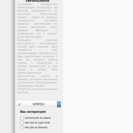
светильников
Стильная, интересная
композиция интерьера во
многом складывается из
деталей. Настольная
лампа – один из важных
элементов дизайна
комнаты. Светильник не
только выполняет свою
прямую функцию –
освещение, но и играет
роль аксессуара.
Большим спросом
пользуются настольные
лампы для спальни. Для
семейных пар
рекомендуем приобретать
две одинаковые модели. У
нас вы можете купить
лампы с абажуром в
любом количестве, в том
числе и оптом. Все
представленные
настольные лампы в
нашем интернет-магазине
отличаются безупречными
характеристиками.
Отметим несколько важных
пунктов:
ОПРОС
Вас интересуют
светильник из камня
люстра из хрусталя
люстра из бронзы