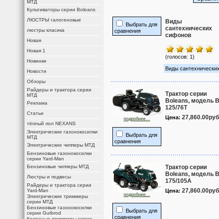
МТД
Культиваторы серии Boleans
ЛЮСТРЫ галогеновые
Виды
Выбрать для
сантехнических
люстры класика
сравнения
сифонов
Новая
Новая 1
(голосов: 1)
Новинки
Виды сантехнически
Новости
Обзоры
Райдеры и трактора серии
Трактор серии
МТД
Boleans, модель 
Реклама
125/76T
Статьи
27,860.00руб
Цена:
подробнее...
тёплый пол NEXANS
Электрические газонокосилки
Выбрать для
МТД
сравнения
Электрические чипперы МТД
Бензиновые газонокосилки
серии Yard-Man
Бензиновые чипперы МТД
Трактор серии
Boleans, модель 
Люстры и подвесы
175/105A
Райдеры и трактора серии
27,860.00руб
Yard-Man
Цена:
подробнее...
Электрические триммеры
серии МТД
Бензиновые газонокосилки
Выбрать для
серии Gutbrod
сравнения
Колесные триммеры серии