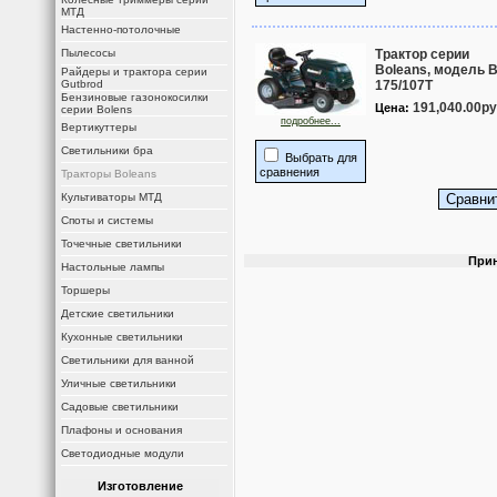
МТД
Настенно-потолочные
Пылесосы
Трактор серии
Boleans, модель 
Райдеры и трактора серии
Gutbrod
175/107T
Бензиновые газонокосилки
191,040.00ру
Цена:
серии Bolens
подробнее...
Вертикуттеры
Светильники бра
Выбрать для
сравнения
Тракторы Boleans
Культиваторы МТД
Споты и системы
Точечные светильники
Прин
Настольные лампы
Торшеры
Детские светильники
Кухонные светильники
Светильники для ванной
Уличные светильники
Садовые светильники
Плафоны и основания
Светодиодные модули
Изготовление