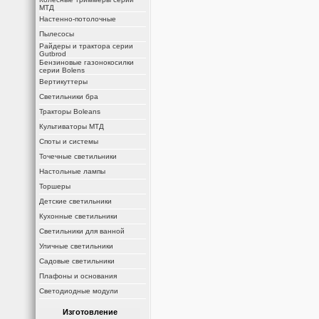
МТД
Настенно-потолочные
Пылесосы
Райдеры и трактора серии
Gutbrod
Бензиновые газонокосилки
серии Bolens
Вертикуттеры
Светильники бра
Тракторы Boleans
Культиваторы МТД
Споты и системы
Точечные светильники
Настольные лампы
Торшеры
Детские светильники
Кухонные светильники
Светильники для ванной
Уличные светильники
Садовые светильники
Плафоны и основания
Светодиодные модули
Изготовление