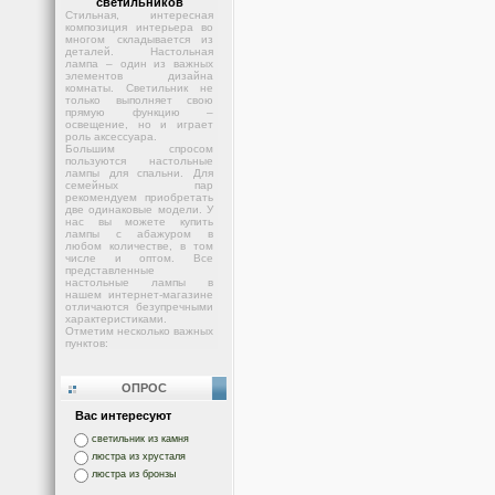
светильников
Стильная, интересная
композиция интерьера во
многом складывается из
деталей. Настольная
лампа – один из важных
элементов дизайна
комнаты. Светильник не
только выполняет свою
прямую функцию –
освещение, но и играет
роль аксессуара.
Большим спросом
пользуются настольные
лампы для спальни. Для
семейных пар
рекомендуем приобретать
две одинаковые модели. У
нас вы можете купить
лампы с абажуром в
любом количестве, в том
числе и оптом. Все
представленные
настольные лампы в
нашем интернет-магазине
отличаются безупречными
характеристиками.
Отметим несколько важных
пунктов:
ОПРОС
Вас интересуют
светильник из камня
люстра из хрусталя
люстра из бронзы