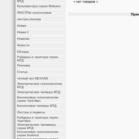
МТД
< нет товаров >
Культиваторы серии Boleans
ЛЮСТРЫ галогеновые
Прин
люстры класика
Новая
Новая 1
Новинки
Новости
Обзоры
Райдеры и трактора серии
МТД
Реклама
Статьи
тёплый пол NEXANS
Электрические газонокосилки
МТД
Электрические чипперы МТД
Бензиновые газонокосилки
серии Yard-Man
Бензиновые чипперы МТД
Люстры и подвесы
Райдеры и трактора серии
Yard-Man
Электрические триммеры
серии МТД
Бензиновые газонокосилки
серии Gutbrod
Колесные триммеры серии