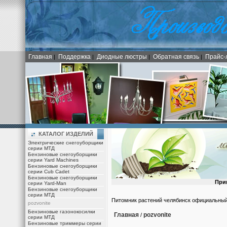
Главная
Поддержка
Диодные люстры
Обратная связь
Прайс-
|
|
|
|
КАТАЛОГ ИЗДЕЛИЙ
Электрические снегоуборщики
серии МТД
Бензиновые снегоуборщики
серии Yard Machines
Бензиновые снегоуборщики
серии Cub Cadet
Бензиновые снегоуборщики
При
серии Yard-Man
Бензиновые снегоуборщики
серии МТД
Питомник растений челябинск официальный
pozvonite
Бензиновые газонокосилки
Главная
pozvonite
/
серии МТД
Бензиновые триммеры серии