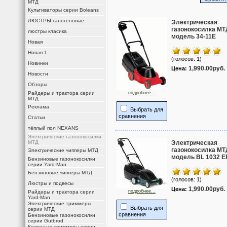
МТД
Культиваторы серии Boleans
ЛЮСТРЫ галогеновые
Электрическая
газонокосилка МТ
люстры класика
модель 34-11E
Новая
Новая 1
(голосов: 1)
Новинки
1,990.00руб.
Цена:
Новости
Обзоры
Райдеры и трактора серии
подробнее...
МТД
Реклама
Выбрать для
сравнения
Статьи
тёплый пол NEXANS
Электрические газонокосилки
МТД
Электрическая
газонокосилка МТ
Электрические чипперы МТД
модель BL 1032 E
Бензиновые газонокосилки
серии Yard-Man
Бензиновые чипперы МТД
(голосов: 1)
Люстры и подвесы
1,990.00руб.
Цена:
подробнее...
Райдеры и трактора серии
Yard-Man
Электрические триммеры
Выбрать для
серии МТД
сравнения
Бензиновые газонокосилки
серии Gutbrod
Колесные триммеры серии