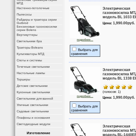
МТД
Настенно-потолочные
Электрическая
газонокосилка МТ
Пылесосы
модель BL 1033 E
Райдеры и трактора серии
1,990.00руб.
Gutbrod
Цена:
Бензиновые газонокосилки
серии Bolens
Вертикуттеры
подробнее...
Светильники бра
Тракторы Boleans
Выбрать для
сравнения
Культиваторы МТД
Споты и системы
Точечные светильники
Электрическая
Настольные лампы
газонокосилка МТ
модель BL 1338 E
Торшеры
Детские светильники
(голосов: 1)
Кухонные светильники
подробнее...
1,990.00руб.
Цена:
Светильники для ванной
Уличные светильники
Выбрать для
сравнения
Садовые светильники
Плафоны и основания
Светодиодные модули
Электрическая
газонокосилка МТ
Изготовление
модель BL-1440E