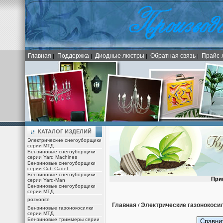
Главная
Поддержка
Диодные люстры
Обратная связь
Прайс-
|
|
|
|
КАТАЛОГ ИЗДЕЛИЙ
Электрические снегоуборщики
серии МТД
Бензиновые снегоуборщики
серии Yard Machines
Бензиновые снегоуборщики
серии Cub Cadet
Бензиновые снегоуборщики
При
серии Yard-Man
Бензиновые снегоуборщики
серии МТД
pozvonite
Главная
Электрические газонокоси
/
Бензиновые газонокосилки
серии МТД
Бензиновые триммеры серии