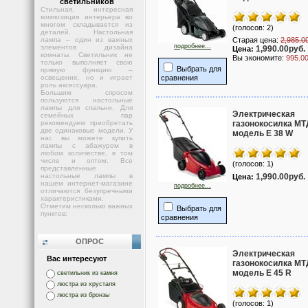
светильников
Стильная, интересная
композиция интерьера во
многом складывается из
(голосов: 2)
деталей. Настольная
лампа – один из важных
Старая цена:
2,985.0
подробнее...
элементов дизайна
1,990.00руб.
Цена:
комнаты. Светильник не
Вы экономите:
995.0
только выполняет свою
Выбрать для
прямую функцию –
освещение, но и играет
сравнения
роль аксессуара.
Большим спросом
пользуются настольные
лампы для спальни. Для
Электрическая
семейных пар
рекомендуем приобретать
газонокосилка МТ
две одинаковые модели. У
модель E 38 W
нас вы можете купить
лампы с абажуром в
любом количестве, в том
числе и оптом. Все
(голосов: 1)
представленные
настольные лампы в
1,990.00руб.
Цена:
нашем интернет-магазине
подробнее...
отличаются безупречными
характеристиками.
Отметим несколько важных
Выбрать для
пунктов:
сравнения
ОПРОС
Электрическая
Вас интересуют
газонокосилка МТ
модель E 45 R
светильник из камня
люстра из хрусталя
люстра из бронзы
(голосов: 1)