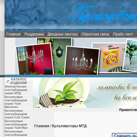
Главная
Поддержка
Диодные люстры
Обратная связь
Прайс-лист
|
|
|
|
КАТАЛОГ
ИЗДЕЛИЙ
Электрические
снегоуборщики
серии МТД
Бензиновые
снегоуборщики
серии Yard
Machines
Приветств
Бензиновые
снегоуборщики
серии Cub Cadet
Бензиновые
снегоуборщики
Главная
Культиваторы МТД
/
серии Yard-Man
Бензиновые
снегоуборщики