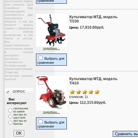
сравнения
настольные лампы
для спальни. Для
семейных пар
рекомендуем
приобретать две
Культиватор МТД, модель
одинаковые
T/330
модели. У нас вы
можете купить
17,910.00руб.
Цена:
лампы с абажуром
в любом
количестве, в том
числе и оптом.
Все
представленные
настольные лампы
подробнее...
в нашем
интернет-
Выбрать для
магазине
отличаются
сравнения
безупречными
характеристиками.
Отметим
несколько важных
Культиватор МТД, модель
пунктов:
T/410
ОПРОС
(голосов: 1)
Вас
112,315.60руб.
Цена:
интересуют
светильник
из камня
подробнее...
люстра из
хрусталя
люстра из
Выбрать для
бронзы
сравнения