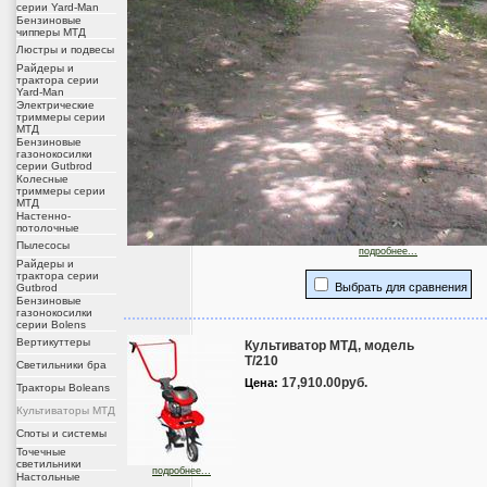
серии Yard-Man
Бензиновые
чипперы МТД
Люстры и подвесы
Райдеры и
трактора серии
Yard-Man
Электрические
триммеры серии
МТД
Бензиновые
газонокосилки
серии Gutbrod
Колесные
триммеры серии
МТД
Настенно-
потолочные
Пылесосы
подробнее...
Райдеры и
трактора серии
Выбрать для сравнения
Gutbrod
Бензиновые
газонокосилки
серии Bolens
Вертикуттеры
Культиватор МТД, модель
T/210
Светильники бра
17,910.00руб.
Цена:
Тракторы Boleans
Культиваторы МТД
Споты и системы
Точечные
светильники
подробнее...
Настольные