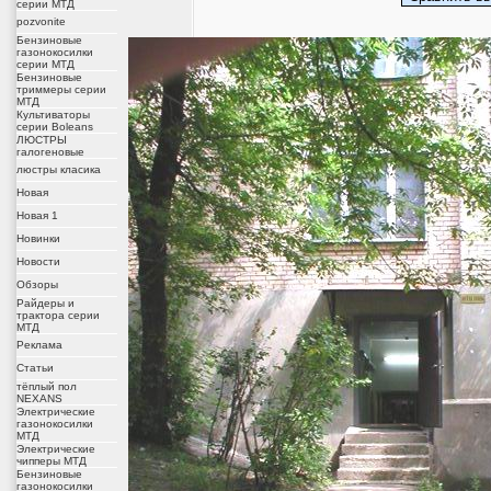
серии МТД
pozvonite
Бензиновые
газонокосилки
серии МТД
Бензиновые
триммеры серии
МТД
Культиваторы
серии Boleans
ЛЮСТРЫ
галогеновые
люстры класика
Новая
Новая 1
Новинки
Новости
Обзоры
Райдеры и
трактора серии
МТД
Реклама
Статьи
тёплый пол
NEXANS
Электрические
газонокосилки
МТД
Электрические
чипперы МТД
Бензиновые
газонокосилки