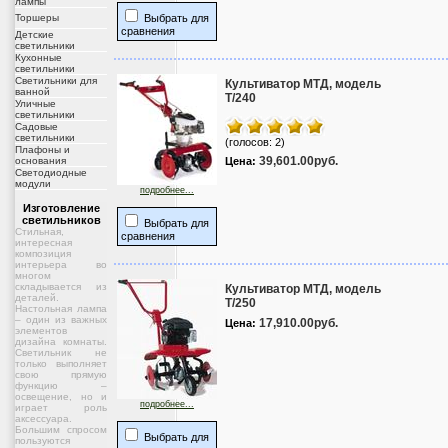
лампы
Торшеры
Выбрать для
сравнения
Детские
светильники
Кухонные
светильники
Светильники для
Культиватор МТД, модель
ванной
T/240
Уличные
светильники
Садовые
светильники
(голосов: 2)
Плафоны и
39,601.00руб.
основания
Цена:
Светодиодные
модули
подробнее...
Изготовление
светильников
Выбрать для
Стильная,
сравнения
интересная
композиция
интерьера во
многом
складывается из
Культиватор МТД, модель
деталей.
T/250
Настольная лампа
– один из важных
17,910.00руб.
Цена:
элементов
дизайна комнаты.
Светильник не
только выполняет
свою прямую
функцию –
освещение, но и
подробнее...
играет роль
аксессуара.
Большим спросом
Выбрать для
пользуются