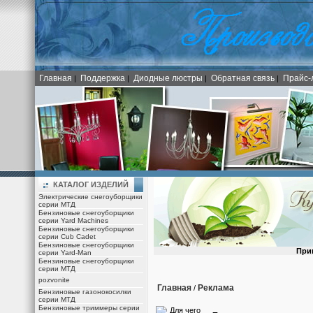
Главная
Поддержка
Диодные люстры
Обратная связь
Прайс-
|
|
|
|
КАТАЛОГ ИЗДЕЛИЙ
Электрические снегоуборщики
серии МТД
Бензиновые снегоуборщики
серии Yard Machines
Бензиновые снегоуборщики
серии Cub Cadet
Бензиновые снегоуборщики
При
серии Yard-Man
Бензиновые снегоуборщики
серии МТД
pozvonite
Главная
Реклама
/
Бензиновые газонокосилки
серии МТД
Бензиновые триммеры серии