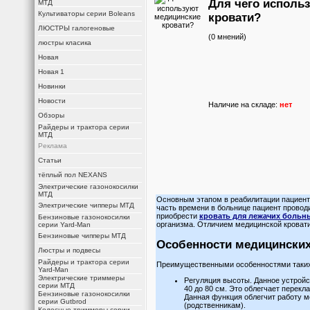
Для чего исполь
МТД
Культиваторы серии Boleans
кровати?
ЛЮСТРЫ галогеновые
(0 мнений)
люстры класика
Новая
Новая 1
Новинки
Новости
Наличие на складе:
нет
Обзоры
Райдеры и трактора серии
МТД
Реклама
Статьи
тёплый пол NEXANS
Электрические газонокосилки
МТД
Основным этапом в реабилитации пациент
Электрические чипперы МТД
часть времени в больнице пациент провод
приобрести
кровать для лежачих больн
Бензиновые газонокосилки
организма. Отличием медицинской кровати
серии Yard-Man
Бензиновые чипперы МТД
Особенности медицинских
Люстры и подвесы
Райдеры и трактора серии
Преимущественными особенностями таких
Yard-Man
Электрические триммеры
Регуляция высоты. Данное устройс
серии МТД
40 до 80 см. Это облегчает перекл
Бензиновые газонокосилки
Данная функция облегчит работу 
серии Gutbrod
(родственникам).
Колесные триммеры серии