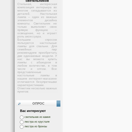
светильников
Стильная, интересная
композиция интерьера во
многом складывается из
деталей. Настольная
лампа – один из важных
элементов дизайна
комнаты. Светильник не
только выполняет свою
прямую функцию –
освещение, но и играет
роль аксессуара.
Большим спросом
пользуются настольные
лампы для спальни. Для
семейных пар
рекомендуем приобретать
две одинаковые модели. У
нас вы можете купить
лампы с абажуром в
любом количестве, в том
числе и оптом. Все
представленные
настольные лампы в
нашем интернет-магазине
отличаются безупречными
характеристиками.
Отметим несколько важных
пунктов:
ОПРОС
Вас интересуют
светильник из камня
люстра из хрусталя
люстра из бронзы