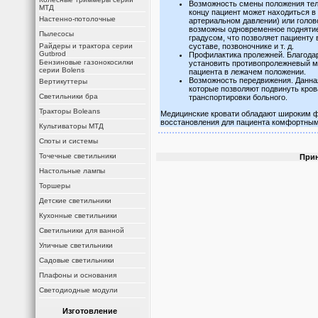
Возможность смены положения тел
МТД
концу пациент может находиться в
Настенно-потолочные
артериальном давлении) или голов
возможны одновременное поднятие
Пылесосы
градусом, что позволяет пациенту
Райдеры и трактора серии
суставе, позвоночнике и т. д.
Gutbrod
Профилактика пролежней. Благода
Бензиновые газонокосилки
установить противопролежневый м
серии Bolens
пациента в лежачем положении.
Возможность передвижения. Данна
Вертикуттеры
которые позволяют подвинуть кров
Светильники бра
транспортировки больного.
Тракторы Boleans
Медицинские кровати обладают широким ф
восстановления для пациента комфортны
Культиваторы МТД
Споты и системы
Точечные светильники
Прин
Настольные лампы
Торшеры
Детские светильники
Кухонные светильники
Светильники для ванной
Уличные светильники
Садовые светильники
Плафоны и основания
Светодиодные модули
Изготовление