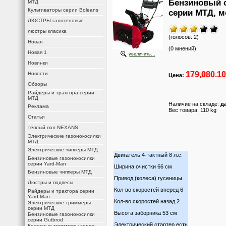
Бензиновый 
МТД
Культиваторы серии Boleans
серии МТД, м
ЛЮСТРЫ галогеновые
люстры класика
(голосов: 2)
Новая
(0 мнений)
Новая 1
увеличить...
Новинки
179,080.1
Новости
Цена:
Обзоры
Райдеры и трактора серии
МТД
Наличие на складе:
д
Реклама
Вес товара: 110 kg
Статьи
тёплый пол NEXANS
Электрические газонокосилки
МТД
Электрические чипперы МТД
Двигатель 4-тактный 8 л.с.
Бензиновые газонокосилки
серии Yard-Man
Ширина очистки 66 см
Бензиновые чипперы МТД
Привод (колеса) гусеницы
Люстры и подвесы
Кол-во скоростей вперед 6
Райдеры и трактора серии
Yard-Man
Кол-во скоростей назад 2
Электрические триммеры
серии МТД
Высота заборника 53 см
Бензиновые газонокосилки
серии Gutbrod
Электрический стартер есть
Колесные триммеры серии