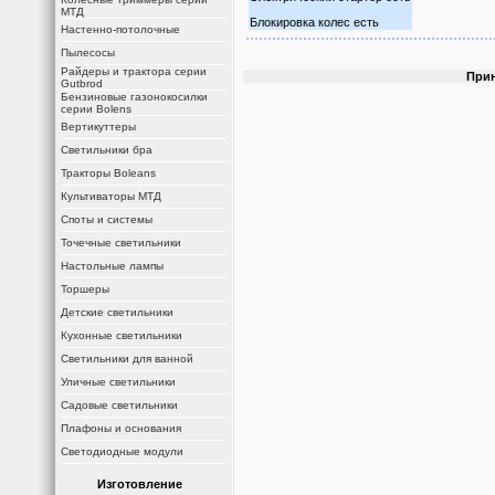
МТД
Блокировка колес есть
Настенно-потолочные
Пылесосы
Райдеры и трактора серии
Прин
Gutbrod
Бензиновые газонокосилки
серии Bolens
Вертикуттеры
Светильники бра
Тракторы Boleans
Культиваторы МТД
Споты и системы
Точечные светильники
Настольные лампы
Торшеры
Детские светильники
Кухонные светильники
Светильники для ванной
Уличные светильники
Садовые светильники
Плафоны и основания
Светодиодные модули
Изготовление