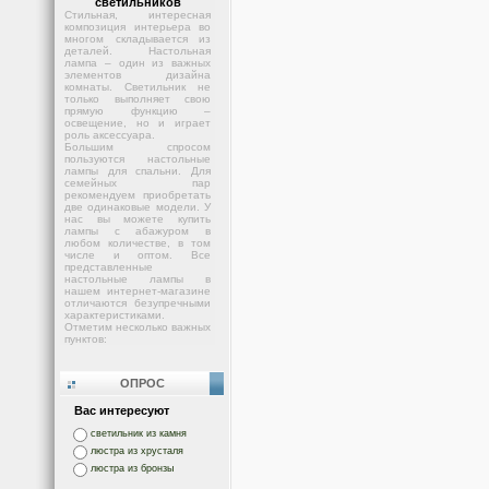
светильников
Стильная, интересная
композиция интерьера во
многом складывается из
деталей. Настольная
лампа – один из важных
элементов дизайна
комнаты. Светильник не
только выполняет свою
прямую функцию –
освещение, но и играет
роль аксессуара.
Большим спросом
пользуются настольные
лампы для спальни. Для
семейных пар
рекомендуем приобретать
две одинаковые модели. У
нас вы можете купить
лампы с абажуром в
любом количестве, в том
числе и оптом. Все
представленные
настольные лампы в
нашем интернет-магазине
отличаются безупречными
характеристиками.
Отметим несколько важных
пунктов:
ОПРОС
Вас интересуют
светильник из камня
люстра из хрусталя
люстра из бронзы