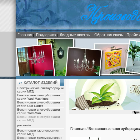
Главная
Поддержка
Диодные люстры
Обратная связь
Прайс-
|
|
|
|
КАТАЛОГ ИЗДЕЛИЙ
Электрические снегоуборщики
серии МТД
Бензиновые снегоуборщики
серии Yard Machines
Бензиновые снегоуборщики
серии Cub Cadet
Бензиновые снегоуборщики
При
серии Yard-Man
Бензиновые снегоуборщики
серии МТД
pozvonite
Главная
Бензиновые снегоуборщик
/
Бензиновые газонокосилки
серии МТД
Бензиновые триммеры серии