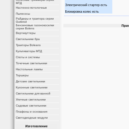
МТД
Электрический стартер есть
Настенно-потолочные
Блокировка колес есть
Пылесосы
Райдеры и трактора серии
Gutbrod
Бензиновые газонокосилки
Прин
серии Bolens
Вертикуттеры
Светильники бра
Тракторы Boleans
Культиваторы МТД
Споты и системы
Точечные светильники
Настольные лампы
Торшеры
Детские светильники
Кухонные светильники
Светильники для ванной
Уличные светильники
Садовые светильники
Плафоны и основания
Светодиодные модули
Изготовление