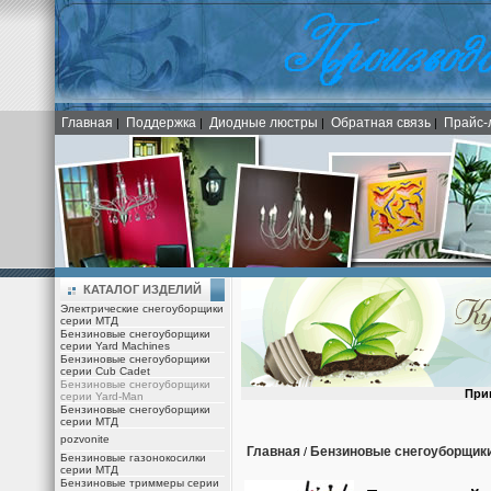
Главная
Поддержка
Диодные люстры
Обратная связь
Прайс-
|
|
|
|
КАТАЛОГ ИЗДЕЛИЙ
Электрические снегоуборщики
серии МТД
Бензиновые снегоуборщики
серии Yard Machines
Бензиновые снегоуборщики
серии Cub Cadet
Бензиновые снегоуборщики
При
серии Yard-Man
Бензиновые снегоуборщики
серии МТД
pozvonite
Главная
Бензиновые снегоуборщики
/
Бензиновые газонокосилки
серии МТД
Бензиновые триммеры серии