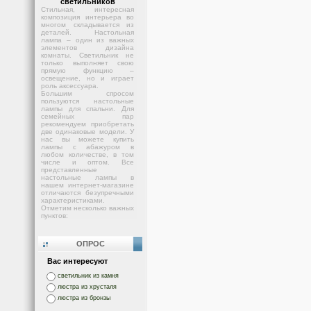
светильников
Стильная, интересная
композиция интерьера во
многом складывается из
деталей. Настольная
лампа – один из важных
элементов дизайна
комнаты. Светильник не
только выполняет свою
прямую функцию –
освещение, но и играет
роль аксессуара.
Большим спросом
пользуются настольные
лампы для спальни. Для
семейных пар
рекомендуем приобретать
две одинаковые модели. У
нас вы можете купить
лампы с абажуром в
любом количестве, в том
числе и оптом. Все
представленные
настольные лампы в
нашем интернет-магазине
отличаются безупречными
характеристиками.
Отметим несколько важных
пунктов:
ОПРОС
Вас интересуют
светильник из камня
люстра из хрусталя
люстра из бронзы