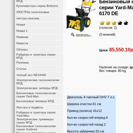
Бензиновый 
МТД
Культиваторы серии Boleans
серии Yard-M
ЛЮСТРЫ галогеновые
6170 DE
люстры класика
Новая
(голосов: 2)
Новая 1
(0 мнений)
увеличить...
Новинки
Новости
85,550.10р
Обзоры
Цена:
Райдеры и трактора серии
МТД
Реклама
Наличие на складе:
д
Статьи
Вес товара: 80 kg
тёплый пол NEXANS
Электрические газонокосилки
МТД
Электрические чипперы МТД
Бензиновые газонокосилки
серии Yard-Man
Двигатель 4-тактный OHV 7 л.с.
Бензиновые чипперы МТД
Ширина очистки 61 см
Люстры и подвесы
Привод (колеса) 41х12
Райдеры и трактора серии
Yard-Man
Кол-во скоростей вперед 6
Электрические триммеры
серии МТД
Кол-во скоростей назад 2
Бензиновые газонокосилки
серии Gutbrod
Высота заборника 53 см
Колесные триммеры серии