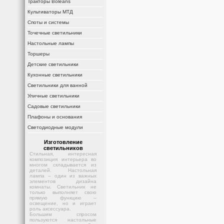
Тракторы Boleans
Культиваторы МТД
Споты и системы
Точечные светильники
Настольные лампы
Торшеры
Детские светильники
Кухонные светильники
Светильники для ванной
Уличные светильники
Садовые светильники
Плафоны и основания
Светодиодные модули
Изготовление
светильников
Стильная, интересная
композиция интерьера во
многом складывается из
деталей. Настольная
лампа – один из важных
элементов дизайна
комнаты. Светильник не
только выполняет свою
прямую функцию –
освещение, но и играет
роль аксессуара.
Большим спросом
пользуются настольные