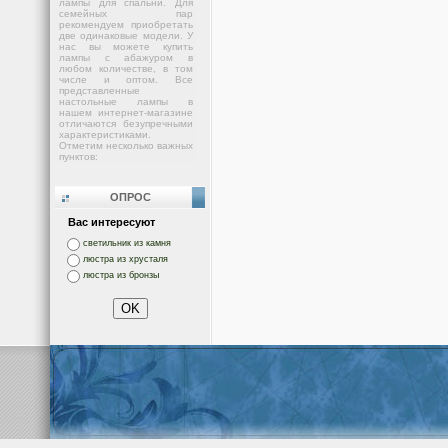
лампы для спальни. Для
семейных пар
рекомендуем приобретать
две одинаковые модели. У
нас вы можете купить
лампы с абажуром в
любом количестве, в том
числе и оптом. Все
представленные
настольные лампы в
нашем интернет-магазине
отличаются безупречными
характеристиками.
Отметим несколько важных
пунктов:
ОПРОС
Вас интересуют
светильник из камня
люстра из хрусталя
люстра из бронзы