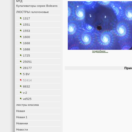
МТД
Культиваторы серии Boleans
ЛЮСТРЫ галогеновые
1317
1551
1553
1600
1668
1688
подробнее...
1725
25051
28177
Прин
5 BV
52414
8832
v-2
vd525
люстры класика
Новая
Новая 1
Новинки
Новости