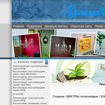
Главная
Поддержка
Диодные люстры
Обратная связь
Прайс-
|
|
|
|
КАТАЛОГ ИЗДЕЛИЙ
Электрические снегоуборщики
серии МТД
Бензиновые снегоуборщики
серии Yard Machines
Бензиновые снегоуборщики
серии Cub Cadet
Бензиновые снегоуборщики
При
серии Yard-Man
Бензиновые снегоуборщики
серии МТД
pozvonite
Главная
ЛЮСТРЫ галогеновые
52
/
/
Бензиновые газонокосилки
серии МТД
Бензиновые триммеры серии