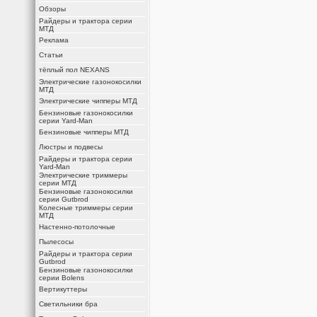
Обзоры
Райдеры и трактора серии
МТД
Реклама
Статьи
тёплый пол NEXANS
Электрические газонокосилки
МТД
Электрические чипперы МТД
Бензиновые газонокосилки
серии Yard-Man
Бензиновые чипперы МТД
Люстры и подвесы
Райдеры и трактора серии
Yard-Man
Электрические триммеры
серии МТД
Бензиновые газонокосилки
серии Gutbrod
Колесные триммеры серии
МТД
Настенно-потолочные
Пылесосы
Райдеры и трактора серии
Gutbrod
Бензиновые газонокосилки
серии Bolens
Вертикуттеры
Светильники бра