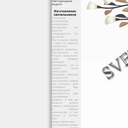
Светодиодные
модули
Изготовление
светильников
Стильная,
интересная
композиция
интерьера во
многом
складывается из
деталей.
Настольная лампа
– один из важных
элементов
дизайна комнаты.
Светильник не
только выполняет
свою прямую
функцию –
освещение, но и
играет роль
аксессуара.
Большим спросом
пользуются
настольные лампы
для спальни. Для
семейных пар
рекомендуем
приобретать две
одинаковые
модели. У нас вы
можете купить
лампы с абажуром
в любом
количестве, в том
числе и оптом.
Все
представленные
настольные лампы
в нашем