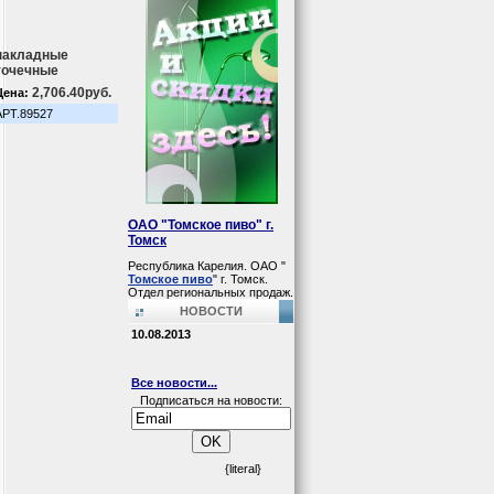
накладные
точечные
2,706.40руб.
Цена:
АРТ.89527
ОАО "Томское пиво" г.
Томск
Республика Карелия. ОАО "
Томское пиво
" г. Томск.
Отдел региональных продаж.
НОВОСТИ
10.08.2013
Все новости...
Подписаться на новости:
{literal}