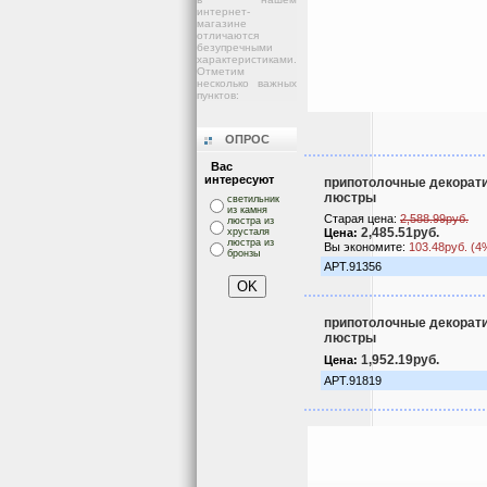
интернет-
магазине
отличаются
безупречными
характеристиками.
Отметим
несколько важных
пунктов:
ОПРОС
Вас
интересуют
припотолочные декорат
люстры
светильник
из камня
Старая цена:
2,588.99руб.
люстра из
2,485.51руб.
хрусталя
Цена:
люстра из
Вы экономите:
103.48руб. (4
бронзы
АРТ.91356
припотолочные декорат
люстры
1,952.19руб.
Цена:
АРТ.91819