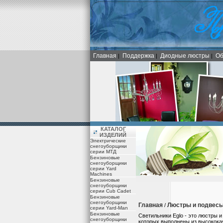
Главная
Поддержка
Диодные люстры
Об
|
|
|
КАТАЛОГ
ИЗДЕЛИЙ
Электрические
снегоуборщики
серии МТД
Бензиновые
снегоуборщики
серии Yard
Machines
Бензиновые
снегоуборщики
серии Cub Cadet
Бензиновые
снегоуборщики
Главная
Люстры и подвес
/
серии Yard-Man
Бензиновые
Светильники Eglo - это люстры и
снегоуборщики
которых выполнены из высокока