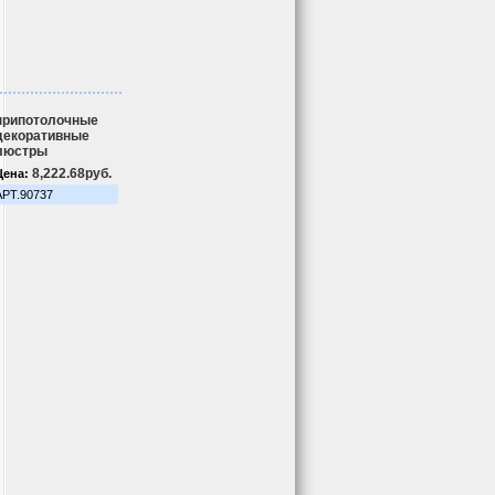
припотолочные
декоративные
люстры
8,222.68руб.
Цена:
АРТ.90737