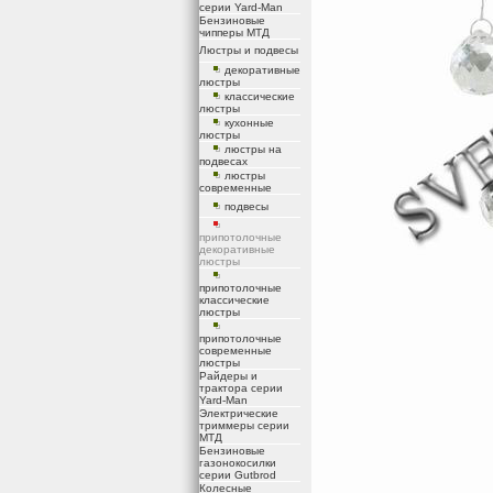
серии Yard-Man
Бензиновые
чипперы МТД
Люстры и подвесы
декоративные
люстры
классические
люстры
кухонные
люстры
люстры на
подвесах
люстры
современные
подвесы
припотолочные
декоративные
люстры
припотолочные
классические
люстры
припотолочные
современные
люстры
Райдеры и
трактора серии
Yard-Man
Электрические
триммеры серии
МТД
Бензиновые
газонокосилки
серии Gutbrod
Колесные