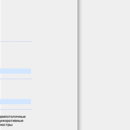
припотолочные
декоративные
люстры