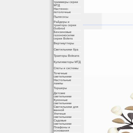
триммеры серии
МТД
Настенно-
потолочные
Пылесосы
Райдеры и
трактора серии
Gutbrod
Бензиновые
газонокосилки
серии Bolens
Вертикуттеры
Светильники бра
Тракторы Boleans
Культиваторы МТД
Споты и системы
Точечные
светильники
Настольные
лампы
Торшеры
Детские
светильники
Кухонные
светильники
Светильники для
ванной
Уличные
светильники
Садовые
светильники
Плафоны и
основания