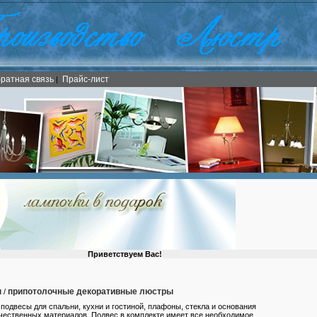
ратная связь
Прайс-лист
|
Приветствуем Вас!
ы
припотолочные декоративные люстры
/
 подвесы для спальни, кухни и гостиной, плафоны, стекла и основания
чественных материалов. Подвес в комплекте имеет все необходимое