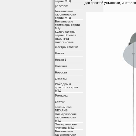
серии МТД
для простой установки, инсталл
pozvonite
Бензиновые
газонокосилки
серии МТД
Бензиновые
триммеры серии
МТД
Культиваторы
серии Boleans
ЛЮСТРЫ
галогеновые
люстры класика
Новая
Новая 1
Новинки
Новости
Обзоры
Райдеры и
трактора серии
МТД
Реклама
Статьи
тёплый пол
NEXANS
Электрические
газонокосилки
МТД
Электрические
чипперы МТД
Бензиновые
газонокосилки