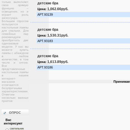
только выполняет
детские бра
свою прямую
функцию –
1,062.66руб.
Цена:
освещение, но и
АРТ.93139
играет роль
аксессуара.
Большим спросом
пользуются
настольные лампы
детские бра
для спальни. Для
семейных пар
1,530.31руб.
Цена:
рекомендуем
приобретать две
АРТ.93183
одинаковые
модели. У нас вы
можете купить
лампы с абажуром
детские бра
в любом
количестве, в том
1,613.89руб.
Цена:
числе и оптом.
Все
АРТ.93186
представленные
настольные лампы
в нашем
интернет-
Принимае
магазине
отличаются
безупречными
характеристиками.
Отметим
несколько важных
пунктов:
ОПРОС
Вас
интересуют
светильник