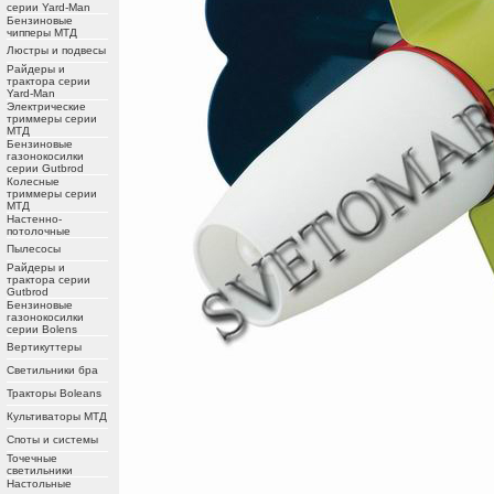
серии Yard-Man
Бензиновые
чипперы МТД
Люстры и подвесы
Райдеры и
трактора серии
Yard-Man
Электрические
триммеры серии
МТД
Бензиновые
газонокосилки
серии Gutbrod
Колесные
триммеры серии
МТД
Настенно-
потолочные
Пылесосы
Райдеры и
трактора серии
Gutbrod
Бензиновые
газонокосилки
серии Bolens
Вертикуттеры
Светильники бра
Тракторы Boleans
Культиваторы МТД
Споты и системы
Точечные
светильники
Настольные