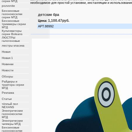
серии МТД
необходимое для простой установки, инсталляции и использовани
pozvonite
Бензиновые
газонокосилки
детские бра
серии МТД
1,100.47руб.
Цена:
Бензиновые
триммеры серии
АРТ.88992
МТД
Культиваторы
серии Boleans
ЛЮСТРЫ
галогеновые
люстры класика
Новая
Новая 1
Новинки
Новости
Обзоры
Райдеры и
трактора серии
МТД
Реклама
Статьи
тёплый пол
NEXANS
Электрические
газонокосилки
МТД
Электрические
чипперы МТД
Бензиновые
газонокосилки