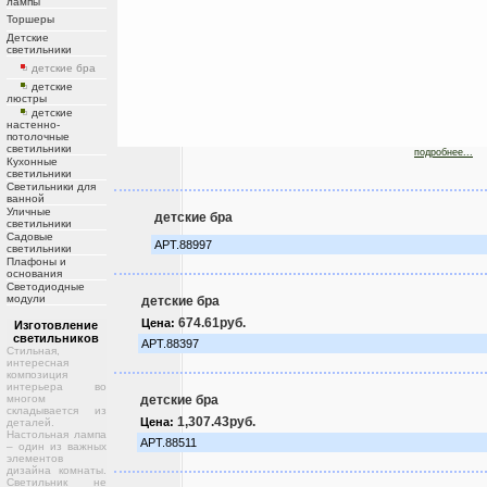
лампы
Торшеры
Детские
светильники
детские бра
детские
люстры
детские
настенно-
потолочные
светильники
подробнее...
Кухонные
светильники
Светильники для
ванной
Уличные
детские бра
светильники
Садовые
АРТ.88997
светильники
Плафоны и
основания
Светодиодные
модули
детские бра
674.61руб.
Цена:
Изготовление
светильников
АРТ.88397
Стильная,
интересная
композиция
интерьера во
многом
детские бра
складывается из
1,307.43руб.
Цена:
деталей.
Настольная лампа
АРТ.88511
– один из важных
элементов
дизайна комнаты.
Светильник не