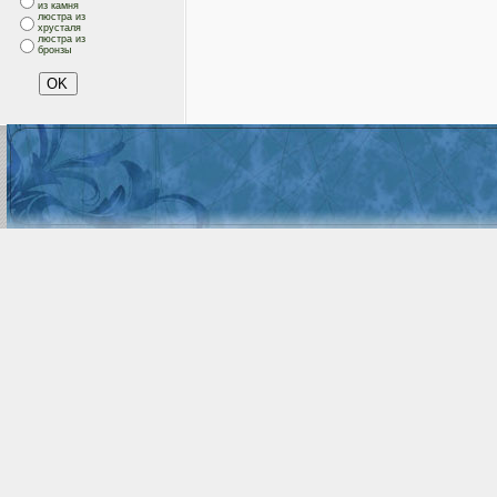
из камня
люстра из
хрусталя
люстра из
бронзы