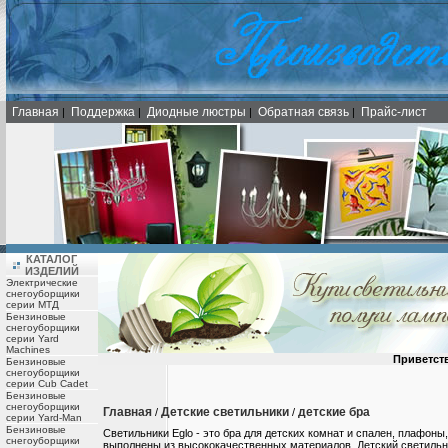
Главная
Поддержка
Диодные люстры
Обратная связь
Прайс-лист
|
|
|
|
КАТАЛОГ
ИЗДЕЛИЙ
Электрические
снегоуборщики
серии МТД
Бензиновые
снегоуборщики
серии Yard
Machines
Приветст
Бензиновые
снегоуборщики
серии Cub Cadet
Бензиновые
снегоуборщики
Главная
Детские светильники
детские бра
/
/
серии Yard-Man
Бензиновые
Светильники Eglo - это бра для детских комнат и спален, плафоны
снегоуборщики
выполнены из высококачественных материалов. Детский светильн