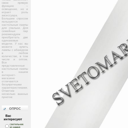
свою прямую
функцию –
освещение, но и
играет роль
аксессуара.
Большим спросом
пользуются
настольные лампы
для спальни. Для
семейных пар
рекомендуем
приобретать две
одинаковые
модели. У нас вы
можете купить
лампы с абажуром
в любом
количестве, в том
числе и оптом.
Все
представленные
настольные лампы
в нашем
интернет-
магазине
отличаются
безупречными
характеристиками.
Отметим
несколько важных
пунктов:
ОПРОС
Вас
интересуют
светильник
из камня