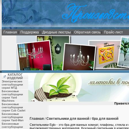
Главная
Поддержка
Диодные люстры
Обратная связь
Прайс-лист
|
|
|
|
КАТАЛОГ
ИЗДЕЛИЙ
Электрические
снегоуборщики
серии МТД
Бензиновые
снегоуборщики
серии Yard
Machines
Приветст
Бензиновые
снегоуборщики
серии Cub Cadet
Бензиновые
снегоуборщики
Главная
Светильники для ванной
бра для ванной
/
/
серии Yard-Man
Бензиновые
Светильники Eglo - это бра для ванных комнат, плафоны, стекла 
снегоуборщики
высококачественных материалов. Кухонный светильник в комплек