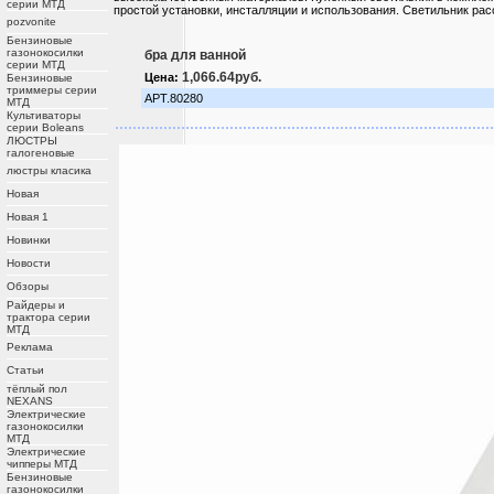
серии МТД
простой установки, инсталляции и использования. Светильник рас
pozvonite
Бензиновые
газонокосилки
бра для ванной
серии МТД
1,066.64руб.
Цена:
Бензиновые
триммеры серии
АРТ.80280
МТД
Культиваторы
серии Boleans
ЛЮСТРЫ
галогеновые
люстры класика
Новая
Новая 1
Новинки
Новости
Обзоры
Райдеры и
трактора серии
МТД
Реклама
Статьи
тёплый пол
NEXANS
Электрические
газонокосилки
МТД
Электрические
чипперы МТД
Бензиновые
газонокосилки