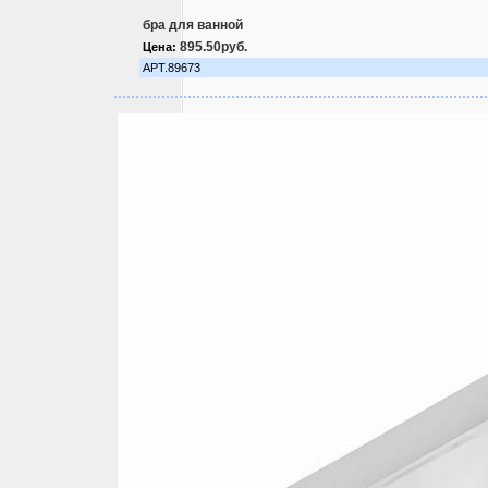
бра для ванной
895.50руб.
Цена:
АРТ.89673