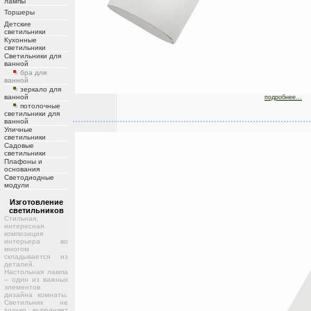
лампы
Торшеры
Детские
светильники
Кухонные
светильники
Светильники для
ванной
бра для
ванной
зеркало для
ванной
подробнее...
потолочные
светильники для
ванной
Уличные
светильники
Садовые
светильники
Плафоны и
основания
Светодиодные
модули
Изготовление
светильников
Стильная,
интересная
композиция
интерьера во
многом
складывается из
деталей.
Настольная лампа
– один из важных
элементов
дизайна комнаты.
Светильник не
только выполняет