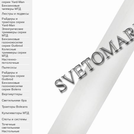
серии Yard-Man
Бензиновые
чипперы МТД
Люстры и подвесы
Райдеры и
трактора серии
Yard-Man
Электрические
триммеры серии
МТД
Бензиновые
газонокосилки
серии Gutbrod
Колесные
триммеры серии
МТД
Настенно-
потолочные
Пылесосы
Райдеры и
трактора серии
Gutbrod
Бензиновые
газонокосилки
серии Bolens
Вертикуттеры
Светильники бра
Тракторы Boleans
Культиваторы МТД
Споты и системы
Точечные
светильники
Настольные