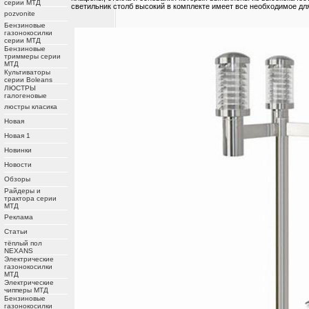
серии МТД
светильник столб высокий в комплекте имеет все необходимое дл
pozvonite
Бензиновые
газонокосилки
серии МТД
Бензиновые
триммеры серии
МТД
Культиваторы
серии Boleans
ЛЮСТРЫ
галогеновые
люстры класика
Новая
Новая 1
Новинки
Новости
Обзоры
Райдеры и
трактора серии
МТД
Реклама
Статьи
тёплый пол
NEXANS
Электрические
газонокосилки
МТД
Электрические
чипперы МТД
Бензиновые
газонокосилки