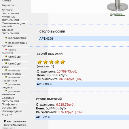
лампы
Торшеры
Детские
светильники
подробнее...
Кухонные
светильники
Светильники для
ванной
Уличные
столб высокий
светильники
вкапываемые
АРТ.4196
прожекторы и
датчики
столб
высокий
столб высокий
столб до
150см
столб до
(голосов: 1)
60см
уличные
Старая цена:
10,799.73руб.
декоративные
9,936.07руб.
Цена:
уличные
Вы экономите:
863.66руб. (8%)
настенные
АРТ.88036
уличные
подвесы
уличные
точечные
Садовые
столб высокий
светильники
Плафоны и
Старая цена:
6,218.75руб.
основания
5,844.63руб.
Цена:
Светодиодные
Вы экономите:
374.12руб. (7%)
модули
АРТ.22145
Изготовление
светильников
Стильная,