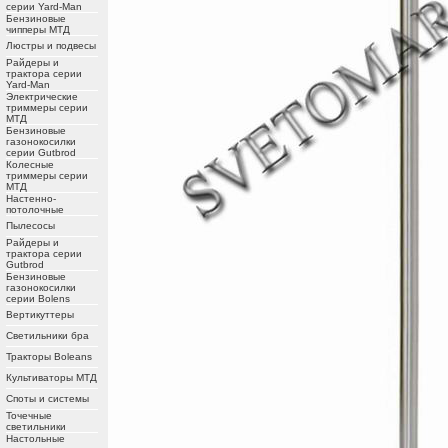
серии Yard-Man
Бензиновые
чипперы МТД
Люстры и подвесы
Райдеры и
трактора серии
Yard-Man
Электрические
триммеры серии
МТД
Бензиновые
газонокосилки
серии Gutbrod
Колесные
триммеры серии
МТД
Настенно-
потолочные
Пылесосы
Райдеры и
трактора серии
Gutbrod
Бензиновые
газонокосилки
серии Bolens
Вертикуттеры
Светильники бра
Тракторы Boleans
Культиваторы МТД
Споты и системы
Точечные
светильники
Настольные