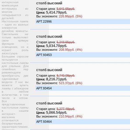
интересная
столб высокий
композиция
интерьера во
Старая цена:
5,641.65руб.
многом
5,414.79руб.
Цена:
складывается из
Вы экономите:
226.86руб. (5%)
деталей.
Настольная лампа
АРТ.22996
– один из важных
элементов
дизайна комнаты.
Светильник не
столб высокий
только выполняет
свою прямую
Старая цена:
5,243.65руб.
функцию –
5,034.70руб.
Цена:
освещение, но и
Вы экономите:
208.95руб. (4%)
играет роль
аксессуара.
АРТ.93453
Большим спросом
пользуются
настольные лампы
для спальни. Для
семейных пар
столб высокий
рекомендуем
Старая цена:
8,740.08руб.
приобретать две
одинаковые
8,216.71руб.
Цена:
модели. У нас вы
Вы экономите:
523.37руб. (6%)
можете купить
АРТ.93454
лампы с абажуром
в любом
количестве, в том
числе и оптом.
Все
столб высокий
представленные
настольные лампы
Старая цена:
5,277.48руб.
в нашем
5,066.54руб.
Цена:
интернет-
Вы экономите:
210.94руб. (4%)
магазине
отличаются
АРТ.93464
безупречными
характеристиками.
Отметим