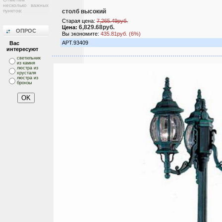
несколько важных
пунктов:
столб высокий
Старая цена:
7,265.49руб.
6,829.68руб.
Цена:
ОПРОС
Вы экономите:
435.81руб. (6%)
АРТ.93409
Вас
интересуют
светильник
из камня
люстра из
хрусталя
люстра из
бронзы