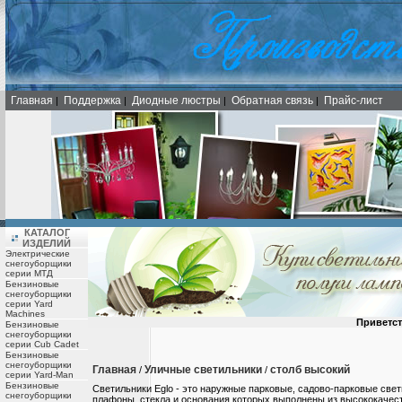
Главная
Поддержка
Диодные люстры
Обратная связь
Прайс-лист
|
|
|
|
КАТАЛОГ
ИЗДЕЛИЙ
Электрические
снегоуборщики
серии МТД
Бензиновые
снегоуборщики
серии Yard
Machines
Приветст
Бензиновые
снегоуборщики
серии Cub Cadet
Бензиновые
снегоуборщики
Главная
Уличные светильники
столб высокий
/
/
серии Yard-Man
Бензиновые
Светильники Eglo - это наружные парковые, садово-парковые све
снегоуборщики
плафоны, стекла и основания которых выполнены из высококаче