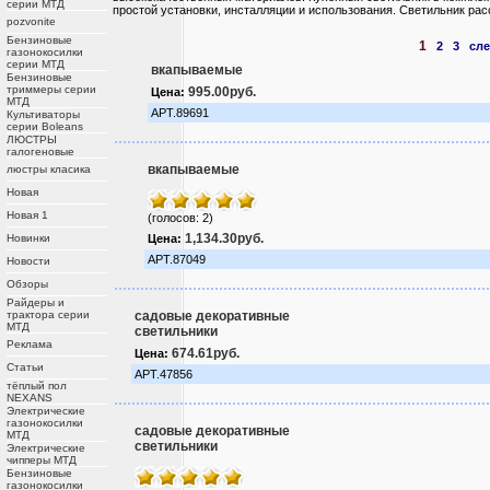
серии МТД
простой установки, инсталляции и использования. Светильник рас
pozvonite
Бензиновые
1
2
3
сле
газонокосилки
серии МТД
вкапываемые
Бензиновые
триммеры серии
995.00руб.
Цена:
МТД
АРТ.89691
Культиваторы
серии Boleans
ЛЮСТРЫ
галогеновые
вкапываемые
люстры класика
Новая
Новая 1
(голосов: 2)
1,134.30руб.
Новинки
Цена:
АРТ.87049
Новости
Обзоры
Райдеры и
трактора серии
садовые декоративные
МТД
светильники
Реклама
674.61руб.
Цена:
Статьи
АРТ.47856
тёплый пол
NEXANS
Электрические
газонокосилки
садовые декоративные
МТД
светильники
Электрические
чипперы МТД
Бензиновые
газонокосилки