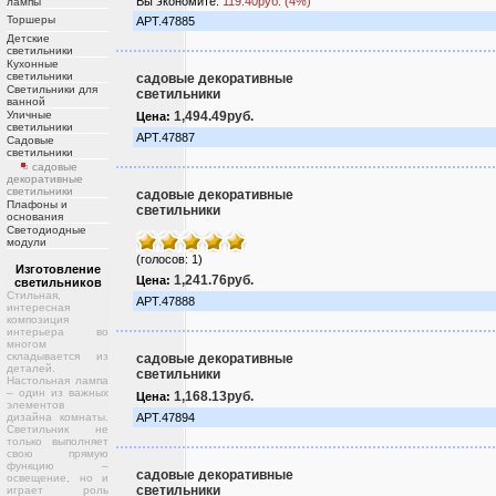
Вы экономите:
119.40руб. (4%)
лампы
Торшеры
АРТ.47885
Детские
светильники
Кухонные
светильники
садовые декоративные
Светильники для
светильники
ванной
Уличные
1,494.49руб.
Цена:
светильники
АРТ.47887
Садовые
светильники
садовые
декоративные
светильники
садовые декоративные
Плафоны и
светильники
основания
Светодиодные
модули
(голосов: 1)
Изготовление
1,241.76руб.
Цена:
светильников
Стильная,
АРТ.47888
интересная
композиция
интерьера во
многом
складывается из
садовые декоративные
деталей.
светильники
Настольная лампа
– один из важных
1,168.13руб.
Цена:
элементов
дизайна комнаты.
АРТ.47894
Светильник не
только выполняет
свою прямую
функцию –
садовые декоративные
освещение, но и
светильники
играет роль