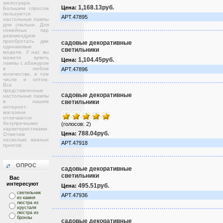
аксессуара.
1,168.13руб.
Цена:
Большим спросом
пользуются
АРТ.47895
настольные лампы
для спальни. Для
семейных пар
рекомендуем
приобретать две
садовые декоративные
одинаковые
светильники
модели. У нас вы
можете купить
1,104.45руб.
Цена:
лампы с абажуром
в любом
АРТ.47896
количестве, в том
числе и оптом.
Все
представленные
садовые декоративные
настольные лампы
в нашем
светильники
интернет-
магазине
отличаются
безупречными
(голосов: 2)
характеристиками.
788.04руб.
Цена:
Отметим
несколько важных
АРТ.47918
пунктов:
ОПРОС
садовые декоративные
светильники
Вас
интересуют
495.51руб.
Цена:
светильник
АРТ.47936
из камня
люстра из
хрусталя
люстра из
бронзы
садовые декоративные