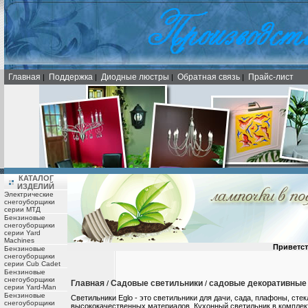
Главная
Поддержка
Диодные люстры
Обратная связь
Прайс-лист
|
|
|
|
КАТАЛОГ
ИЗДЕЛИЙ
Электрические
снегоуборщики
серии МТД
Бензиновые
снегоуборщики
серии Yard
Machines
Приветст
Бензиновые
снегоуборщики
серии Cub Cadet
Бензиновые
снегоуборщики
Главная
Садовые светильники
садовые декоративные
/
/
серии Yard-Man
Бензиновые
Светильники Eglo - это светильники для дачи, сада, плафоны, сте
снегоуборщики
высококачественных материалов. Кухонный светильник в комплек