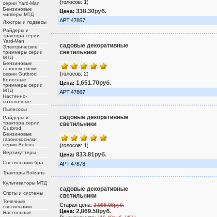
(голосов: 1)
серии Yard-Man
Бензиновые
338.30руб.
Цена:
чипперы МТД
АРТ.47857
Люстры и подвесы
Райдеры и
трактора серии
Yard-Man
садовые декоративные
Электрические
светильники
триммеры серии
МТД
Бензиновые
газонокосилки
(голосов: 2)
серии Gutbrod
Колесные
1,651.70руб.
Цена:
триммеры серии
МТД
АРТ.47867
Настенно-
потолочные
Пылесосы
садовые декоративные
Райдеры и
трактора серии
светильники
Gutbrod
Бензиновые
газонокосилки
серии Bolens
(голосов: 1)
Вертикуттеры
833.81руб.
Цена:
Светильники бра
АРТ.47878
Тракторы Boleans
Культиваторы МТД
садовые декоративные
Споты и системы
светильники
Точечные
Старая цена:
2,988.98руб.
светильники
2,869.58руб.
Цена:
Настольные